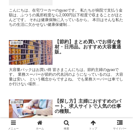
こんにちは、在宅ワーカーのgyaoです。 私たちが病院で支払う金
額は、ふつうの風邪程度なら2,000円以下程度で収まることがほと
んどです。 それは健康保険に入っているから。 本日はそんな私た
ちの生活に欠かせない健康保健制...
【節約】まとめ買いでお得な食
お金の話
材・日用品。おすすめ大容量通
販。
大容量パックはお買い得 皆さまこんにちは。節約主婦のgyaoで
す。 業務スーパーが節約の代名詞のようになっているのは、 大容
量は安い。 という概念からですよね。 でも業務スーパーは車でし
か行けない場所...
【探し方】主婦におすすめのパ
お金の話
ート。求人サイトで人気の仕事
の種類。
家事と両立できる、主婦の働き方とは？ こんにちは、30代インド
メニュー
ホーム
検索
トップ
サイドバー