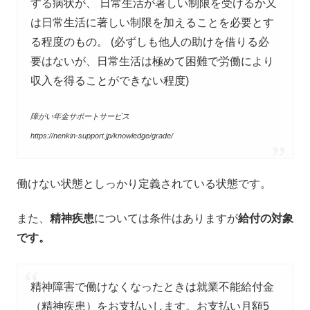
する病状が、 日常生活が著しい制限を受けるか又
は日常生活に著しい制限を加えることを必要とす
る程度のもの。 (必ずしも他人の助けを借りる必
要はないが、日常生活は極めて困難で労働により
収入を得ることができない程度)
障がい年金サポートサービス
https://nenkin-support.jp/knowledge/grade/
働けない状態としっかり定義されている状態です。
また、
精神疾患
については条件はありますが
給付の対象
です。
精神障害で働けなくなったときは就業不能給付金
（精神疾患）をお支払いします。お支払い月額5