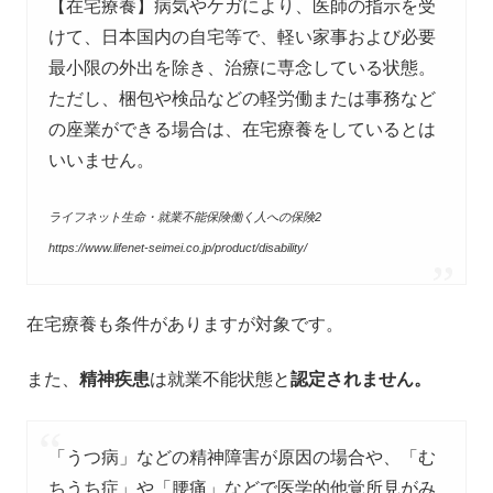
【在宅療養】病気やケガにより、医師の指示を受
けて、日本国内の自宅等で、軽い家事および必要
最小限の外出を除き、治療に専念している状態。
ただし、梱包や検品などの軽労働または事務など
の座業ができる場合は、在宅療養をしているとは
いいません。
ライフネット生命・就業不能保険働く人への保険2
https://www.lifenet-seimei.co.jp/product/disability/
在宅療養も条件がありますが対象です。
また、
精神疾患
は就業不能状態と
認定されません。
「うつ病」などの精神障害が原因の場合や、「む
ちうち症」や「腰痛」などで医学的他覚所見がみ