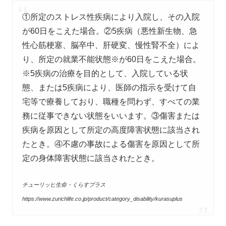
①所定のストレス性疾病により入院し、その入院
が60日をこえた場合。②5疾病（悪性新生物、急
性心筋梗塞、脳卒中、肝硬変、慢性腎不全）によ
り、所定の就業不能状態※が60日をこえた場合。
※5疾病の治療を目的として、入院している状
態、または5疾病により、医師の指示を受けて自
宅等で療養しており、職種を問わず、すべての業
務に従事できない状態をいいます。③傷害または
疾病を原因として所定の高度障害状態に該当され
たとき。④不慮の事故による傷害を原因として所
定の身体障害状態に該当されたとき。
チューリッヒ生命・くらすプラス
https://www.zurichlife.co.jp/product/category_disability/kurasuplus