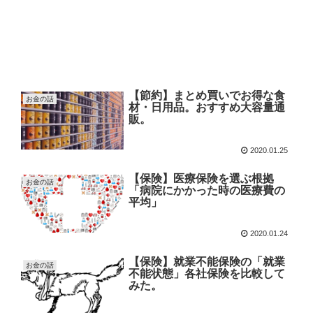
【節約】まとめ買いでお得な食
お金の話
材・日用品。おすすめ大容量通
販。
2020.01.25
【保険】医療保険を選ぶ根拠
お金の話
「病院にかかった時の医療費の
平均」
2020.01.24
【保険】就業不能保険の「就業
お金の話
不能状態」各社保険を比較して
みた。