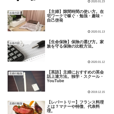
2020.01.23
【主婦】隙間時間の使い方。在
お金の話
宅ワークで稼ぐ・勉強・趣味・
自己啓発
2020.01.13
【生命保険】保険の選び方。家
お金の話
族を守る保険の比較方法。
2020.01.12
【英語】主婦におすすめの英会
主婦の勉強
話上達方法。独学・スクール・
YouTube
2019.12.15
【レパートリー】フランス料理
主婦の勉強
とは？マナーや特徴、代表料
理。