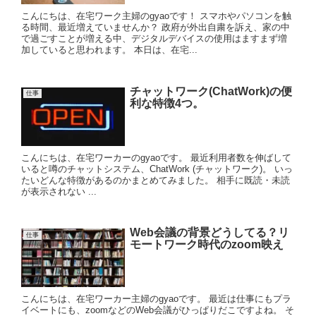
こんにちは、在宅ワーク主婦のgyaoです！ スマホやパソコンを触
る時間、最近増えていませんか？ 政府が外出自粛を訴え、家の中
で過ごすことが増える中、デジタルデバイスの使用はますまず増
加していると思われます。 本日は、在宅...
チャットワーク(ChatWork)の便
仕事
利な特徴4つ。
こんにちは、在宅ワーカーのgyaoです。 最近利用者数を伸ばして
いると噂のチャットシステム、ChatWork (チャットワーク)。 いっ
たいどんな特徴があるのかまとめてみました。 相手に既読・未読
が表示されない ...
Web会議の背景どうしてる？リ
仕事
モートワーク時代のzoom映え
こんにちは、在宅ワーカー主婦のgyaoです。 最近は仕事にもプラ
イベートにも、zoomなどのWeb会議がひっぱりだこですよね。 そ