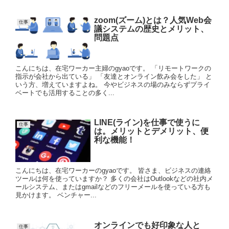
zoom(ズーム)とは？人気Web会
仕事
議システムの歴史とメリット、
問題点
こんにちは、在宅ワーカー主婦のgyaoです。 「リモートワークの
指示が会社から出ている」 「友達とオンライン飲み会をした」 と
いう方、増えていますよね。 今やビジネスの場のみならずプライ
ベートでも活用することの多く...
LINE(ライン)を仕事で使うに
仕事
は。メリットとデメリット、便
利な機能！
こんにちは、在宅ワーカーのgyaoです。 皆さま、ビジネスの連絡
ツールは何を使っていますか？ 多くの会社はOutlookなどの社内メ
ールシステム、またはgmailなどのフリーメールを使っている方も
見かけます。 ベンチャー...
オンラインでも好印象な人と
仕事