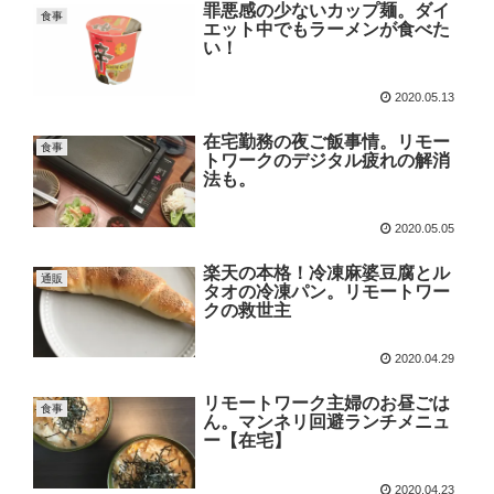
罪悪感の少ないカップ麺。ダイ
食事
エット中でもラーメンが食べた
い！
2020.05.13
在宅勤務の夜ご飯事情。リモー
食事
トワークのデジタル疲れの解消
法も。
2020.05.05
楽天の本格！冷凍麻婆豆腐とル
通販
タオの冷凍パン。リモートワー
クの救世主
2020.04.29
リモートワーク主婦のお昼ごは
食事
ん。マンネリ回避ランチメニュ
ー【在宅】
2020.04.23