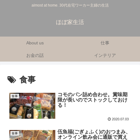
almost at home. 30代在宅ワーカー主婦の生活
ほぼ家生活
About us
仕事
お金の話
インテリア
食事
コモのパン詰め合わせ。賞味期
食事
限が長いのでストックしておけ
る！
2020.07.03
伍魚福(ごぎょふく)のおつまみ、
食事
オンライン飲み会に通販で買え