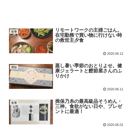
リモートワークの主婦ごはん。
食事
在宅勤務で買い物に行けない時
の救世主夕食
2020.06.12
蒸し暑い季節のおとりよせ。健
通販
康ジェラートと鰹節屋さんのふ
りかけ
2020.06.11
揖保乃糸の最高級品そうめん・
食事
三神。食欲がない日や、プレゼ
ントに最適！
2020.06.01