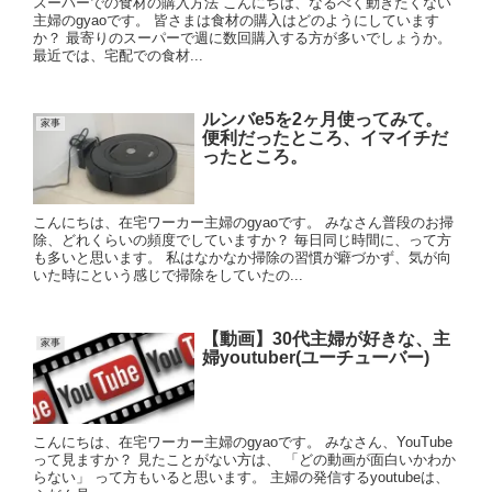
スーパーでの食材の購入方法 こんにちは、なるべく動きたくない
主婦のgyaoです。 皆さまは食材の購入はどのようにしています
か？ 最寄りのスーパーで週に数回購入する方が多いでしょうか。
最近では、宅配での食材...
ルンバe5を2ヶ月使ってみて。
家事
便利だったところ、イマイチだ
ったところ。
こんにちは、在宅ワーカー主婦のgyaoです。 みなさん普段のお掃
除、どれくらいの頻度でしていますか？ 毎日同じ時間に、って方
も多いと思います。 私はなかなか掃除の習慣が癖づかず、気が向
いた時にという感じで掃除をしていたの...
【動画】30代主婦が好きな、主
家事
婦youtuber(ユーチューバー)
こんにちは、在宅ワーカー主婦のgyaoです。 みなさん、YouTube
って見ますか？ 見たことがない方は、 「どの動画が面白いかわか
らない」 って方もいると思います。 主婦の発信するyoutubeは、