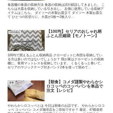
食器棚の食器の収納方法 食器の収納は試行錯誤してきました。 こ
ちらは大皿を収納している引き出し。 左側に使用している収納ア
イテムはこちら。 ダイソーの木製お皿立て ダイソー 木製お皿立
て ひとつの区切りに、大皿が1枚〜2枚入り...
【100均】セリアのおしゃれ柄
100均商品
ふとん圧縮袋【モノトーン】
100均で買えるふとん収納商品 クローゼットに布団を収納してい
る方は多いのではないでしょうか？ 我が家はクローゼットの収納
棚に、客用マットレスを収納しています。 くるくるっと巻いて、
セリアのマジックテープ付きバンド2本を使って留めて...
【朝食】コメダ謹製やわらかシ
家事
ロコッペのコッペパンを単品で
注文【レシピ】
やわらかシロコッペとは 今日は朝食のお話です。 やわらかシロコ
ッペ コッペパン コメダ珈琲店をご存知ですか？ 最近、47都道府