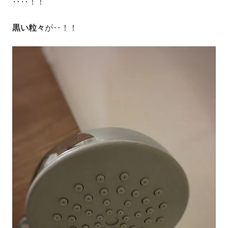
‥‥！！
黒い粒々
が‥！！