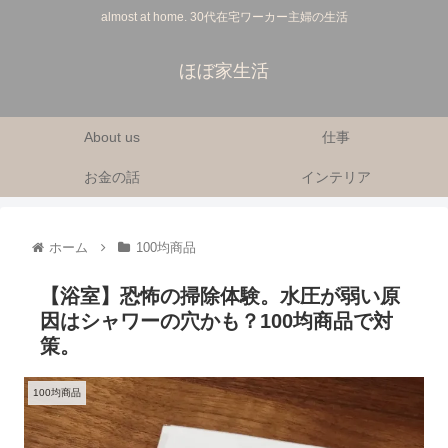
almost at home. 30代在宅ワーカー主婦の生活
ほぼ家生活
About us
仕事
お金の話
インテリア
ホーム
100均商品
【浴室】恐怖の掃除体験。水圧が弱い原
因はシャワーの穴かも？100均商品で対
策。
100均商品