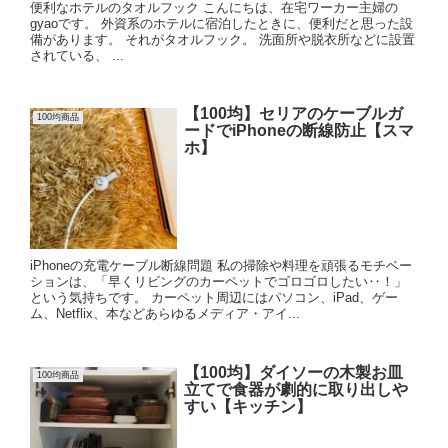
便利なホテルのタオルフック こんにちは、在宅ワーカー主婦の
gyaoです。 外資系のホテルに宿泊したときに、便利だと思った設
備があります。 それがタオルフック。 洗面所や脱衣所などに設置
されている、 ...
【100均】セリアのケーブルガ
100均商品
ードでiPhoneの断線防止【スマ
ホ】
iPhoneの充電ケーブル断線問題 私の掃除や料理を頑張るモチベー
ションは、「早くリビングのカーペットでゴロゴロしたい‥！」
という気持ちです。 カーペット周辺にはパソコン、iPad、ゲー
ム、Netflix、本などあらゆるメディア・アイ...
【100均】ダイソーの木製お皿
100均商品
立てで食器が劇的に取り出しや
すい【キッチン】