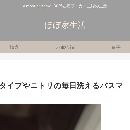
almost at home. 30代在宅ワーカー主婦の生活
ほぼ家生活
雑貨
お金の話
食事
タイプやニトリの毎日洗えるバスマ